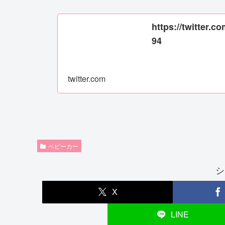
https://twitter.
94
twitter.com
ベビーカー
シ
X
LINE