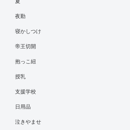
夏
夜勤
寝かしつけ
帝王切開
抱っこ紐
授乳
支援学校
日用品
泣きやませ