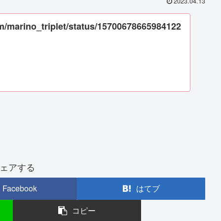
2023.04.13
com/marino_triplet/status/15700678665984122
ェアする
Facebook
はてブ
コピー