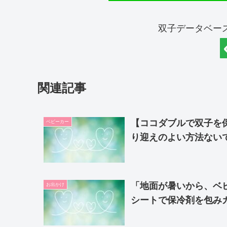
双子データベー
関連記事
【ココダブルで双子を
ベビーカー
り迎えのよい方法ない
「地面が暑いから、ベ
お出かけ
シートで保冷剤を包みカ